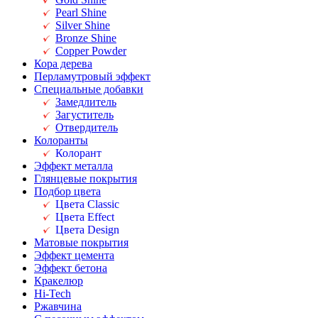
Pearl Shine
Silver Shine
Bronze Shine
Copper Powder
Кора дерева
Перламутровый эффект
Специальные добавки
Замедлитель
Загуститель
Отвердитель
Колоранты
Колорант
Эффект металла
Глянцевые покрытия
Подбор цвета
Цвета Classic
Цвета Effect
Цвета Design
Матовые покрытия
Эффект цемента
Эффект бетона
Кракелюр
Hi-Tech
Ржавчина