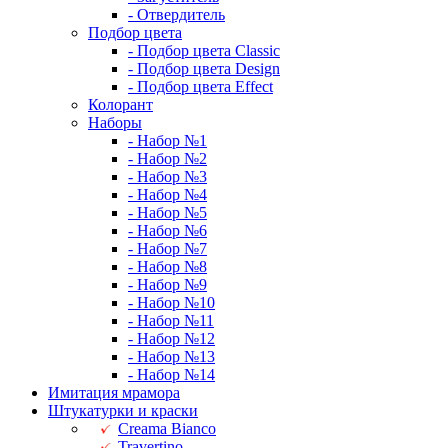
- Отвердитель
Подбор цвета
- Подбор цвета Classic
- Подбор цвета Design
- Подбор цвета Effect
Колорант
Наборы
- Набор №1
- Набор №2
- Набор №3
- Набор №4
- Набор №5
- Набор №6
- Набор №7
- Набор №8
- Набор №9
- Набор №10
- Набор №11
- Набор №12
- Набор №13
- Набор №14
Имитация мрамора
Штукатурки и краски
Creama Bianco
Travertino