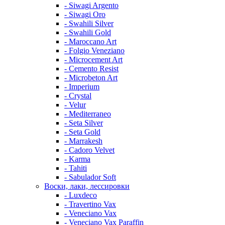
- Siwagi Argento
- Siwagi Oro
- Swahili Silver
- Swahili Gold
- Maroccano Art
- Folgio Veneziano
- Microcement Art
- Cemento Resist
- Microbeton Art
- Imperium
- Crystal
- Velur
- Mediterraneo
- Seta Silver
- Seta Gold
- Marrakesh
- Cadoro Velvet
- Karma
- Tahiti
- Sabulador Soft
Воски, лаки, лессировки
- Luxdeco
- Travertino Vax
- Veneciano Vax
- Veneciano Vax Paraffin