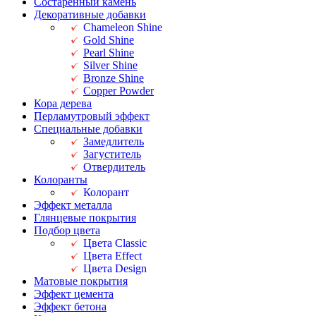
Состаренный камень
Декоративные добавки
Chameleon Shine
Gold Shine
Pearl Shine
Silver Shine
Bronze Shine
Copper Powder
Кора дерева
Перламутровый эффект
Специальные добавки
Замедлитель
Загуститель
Отвердитель
Колоранты
Колорант
Эффект металла
Глянцевые покрытия
Подбор цвета
Цвета Classic
Цвета Effect
Цвета Design
Матовые покрытия
Эффект цемента
Эффект бетона