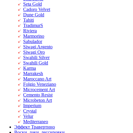
Seta Gold
Cadoro Velvet
Dune Gold
Tahiti
TradimurS
Riviera
Marmorino
Sabulador
Siwagi Argento
Siwagi Oro
Swahili Silver
Swahili Gold
Karma
Marrakesh
Maroccano Art
Folgio Veneziano
Microcement Art
Cemento Resist
Microbeton Art
Imperium
Crystal
Velur
Mediterraneo
Эффект Травертино
Воски, лаки, лессировки