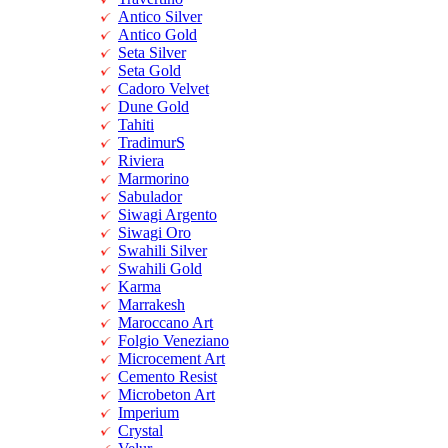
Antico Silver
Antico Gold
Seta Silver
Seta Gold
Cadoro Velvet
Dune Gold
Tahiti
TradimurS
Riviera
Marmorino
Sabulador
Siwagi Argento
Siwagi Oro
Swahili Silver
Swahili Gold
Karma
Marrakesh
Maroccano Art
Folgio Veneziano
Microcement Art
Cemento Resist
Microbeton Art
Imperium
Crystal