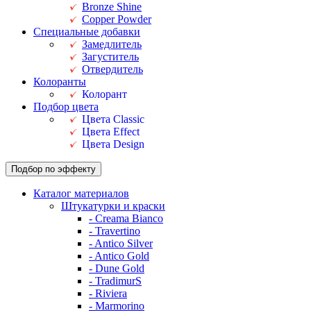
Bronze Shine
Copper Powder
Специальные добавки
Замедлитель
Загуститель
Отвердитель
Колоранты
Колорант
Подбор цвета
Цвета Classic
Цвета Effect
Цвета Design
Подбор по эффекту
Каталог материалов
Штукатурки и краски
- Creama Bianco
- Travertino
- Antico Silver
- Antico Gold
- Dune Gold
- TradimurS
- Riviera
- Marmorino