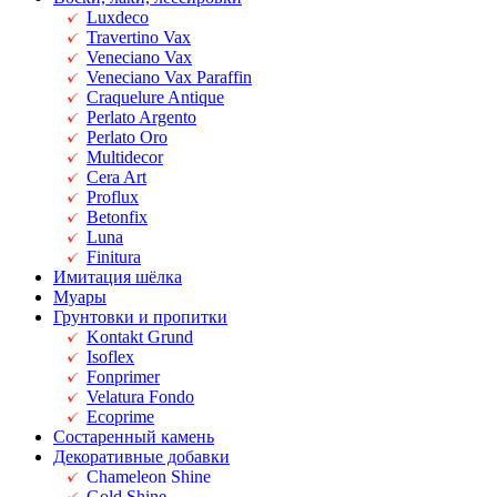
Luxdeco
Travertino Vax
Veneciano Vax
Veneciano Vax Paraffin
Craquelure Antique
Perlato Argento
Perlato Oro
Multidecor
Cera Art
Proflux
Betonfix
Luna
Finitura
Имитация шёлка
Муары
Грунтовки и пропитки
Kontakt Grund
Isoflex
Fonprimer
Velatura Fondo
Ecoprime
Состаренный камень
Декоративные добавки
Chameleon Shine
Gold Shine