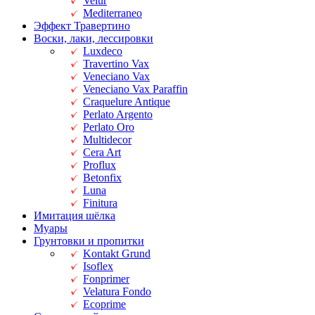
Velur
Mediterraneo
Эффект Травертино
Воски, лаки, лессировки
Luxdeco
Travertino Vax
Veneciano Vax
Veneciano Vax Paraffin
Craquelure Antique
Perlato Argento
Perlato Oro
Multidecor
Cera Art
Proflux
Betonfix
Luna
Finitura
Имитация шёлка
Муары
Грунтовки и пропитки
Kontakt Grund
Isoflex
Fonprimer
Velatura Fondo
Ecoprime