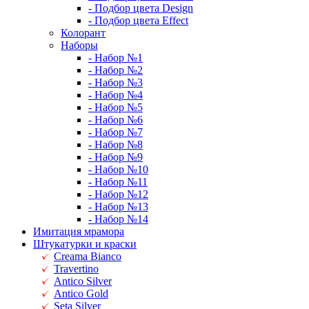
- Подбор цвета Design
- Подбор цвета Effect
Колорант
Наборы
- Набор №1
- Набор №2
- Набор №3
- Набор №4
- Набор №5
- Набор №6
- Набор №7
- Набор №8
- Набор №9
- Набор №10
- Набор №11
- Набор №12
- Набор №13
- Набор №14
Имитация мрамора
Штукатурки и краски
Creama Bianco
Travertino
Antico Silver
Antico Gold
Seta Silver