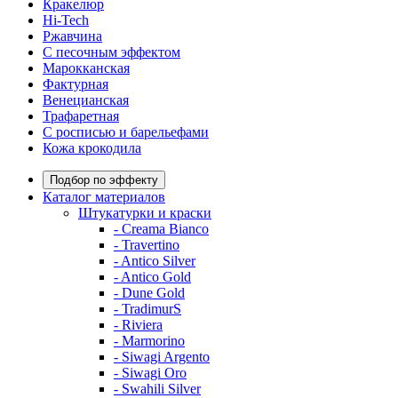
Кракелюр
Hi-Tech
Ржавчина
С песочным эффектом
Марокканская
Фактурная
Венецианская
Трафаретная
С росписью и барельефами
Кожа крокодила
Подбор по эффекту
Каталог материалов
Штукатурки и краски
- Creama Bianco
- Travertino
- Antico Silver
- Antico Gold
- Dune Gold
- TradimurS
- Riviera
- Marmorino
- Siwagi Argento
- Siwagi Oro
- Swahili Silver