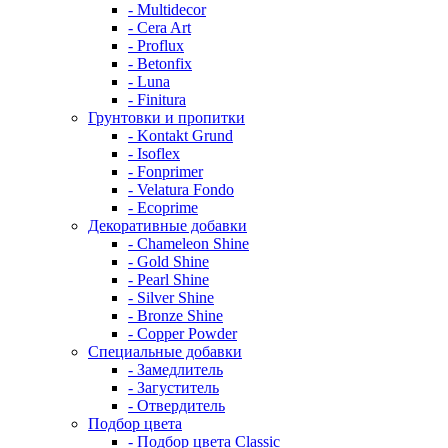
- Multidecor
- Cera Art
- Proflux
- Betonfix
- Luna
- Finitura
Грунтовки и пропитки
- Kontakt Grund
- Isoflex
- Fonprimer
- Velatura Fondo
- Ecoprime
Декоративные добавки
- Chameleon Shine
- Gold Shine
- Pearl Shine
- Silver Shine
- Bronze Shine
- Copper Powder
Специальные добавки
- Замедлитель
- Загуститель
- Отвердитель
Подбор цвета
- Подбор цвета Classic