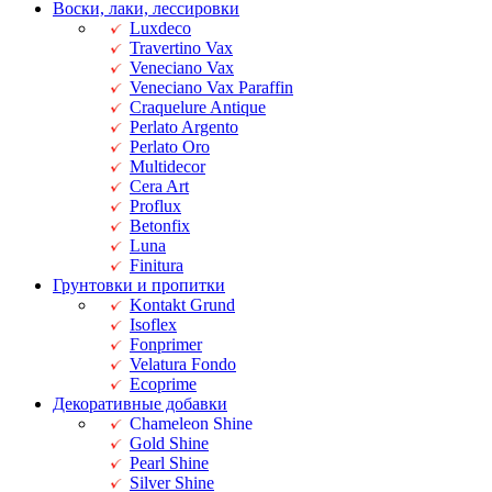
Воски, лаки, лессировки
Luxdeco
Travertino Vax
Veneciano Vax
Veneciano Vax Paraffin
Craquelure Antique
Perlato Argento
Perlato Oro
Multidecor
Cera Art
Proflux
Betonfix
Luna
Finitura
Грунтовки и пропитки
Kontakt Grund
Isoflex
Fonprimer
Velatura Fondo
Ecoprime
Декоративные добавки
Chameleon Shine
Gold Shine
Pearl Shine
Silver Shine