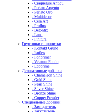
- Craquelure Antiqu
- Perlato Argento
- Perlato Oro
- Multidecor
- Cera Art
- Proflux
- Betonfix
- Luna
- Finitura
Грунтовки и пропитки
- Kontakt Grund
- Isoflex
- Fonprimer
- Velatura Fondo
- Ecoprime
Декоративные добавки
- Chameleon Shine
- Gold Shine
- Pearl Shine
- Silver Shine
- Bronze Shine
- Copper Powder
Специальные добавки
- Замедлитель
- Загуститель