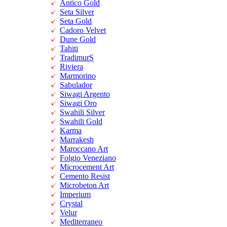
Antico Gold
Seta Silver
Seta Gold
Cadoro Velvet
Dune Gold
Tahiti
TradimurS
Riviera
Marmorino
Sabulador
Siwagi Argento
Siwagi Oro
Swahili Silver
Swahili Gold
Karma
Marrakesh
Maroccano Art
Folgio Veneziano
Microcement Art
Cemento Resist
Microbeton Art
Imperium
Crystal
Velur
Mediterraneo