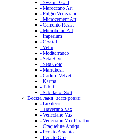
- Swahili Gold
- Maroccano Art
- Folgio Veneziano
- Microcement Art
- Cemento Resist
- Microbeton Art
- Imperium
- Crystal
- Velur
- Mediterraneo
- Seta Silver
- Seta Gold
- Marrakesh
- Cadoro Velvet
- Karma
- Tahiti
- Sabulador Soft
Воски, лаки, лессировки
- Luxdeco
- Travertino Vax
- Veneciano Vax
- Veneciano Vax Paraffin
- Craquelure Antiqu
- Perlato Argento
- Perlato Oro