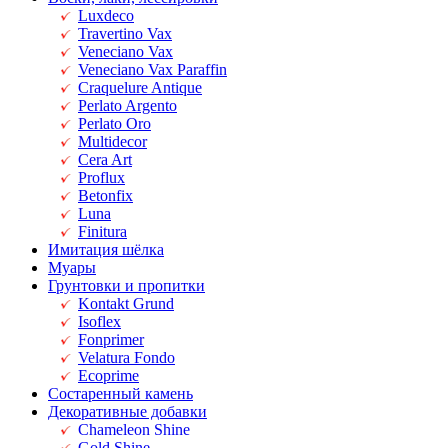
Luxdeco
Travertino Vax
Veneciano Vax
Veneciano Vax Paraffin
Craquelure Antique
Perlato Argento
Perlato Oro
Multidecor
Cera Art
Proflux
Betonfix
Luna
Finitura
Имитация шёлка
Муары
Грунтовки и пропитки
Kontakt Grund
Isoflex
Fonprimer
Velatura Fondo
Ecoprime
Состаренный камень
Декоративные добавки
Chameleon Shine
Gold Shine