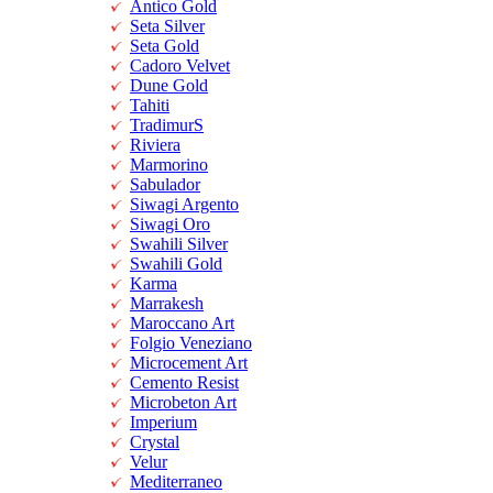
Antico Gold
Seta Silver
Seta Gold
Cadoro Velvet
Dune Gold
Tahiti
TradimurS
Riviera
Marmorino
Sabulador
Siwagi Argento
Siwagi Oro
Swahili Silver
Swahili Gold
Karma
Marrakesh
Maroccano Art
Folgio Veneziano
Microcement Art
Cemento Resist
Microbeton Art
Imperium
Crystal
Velur
Mediterraneo