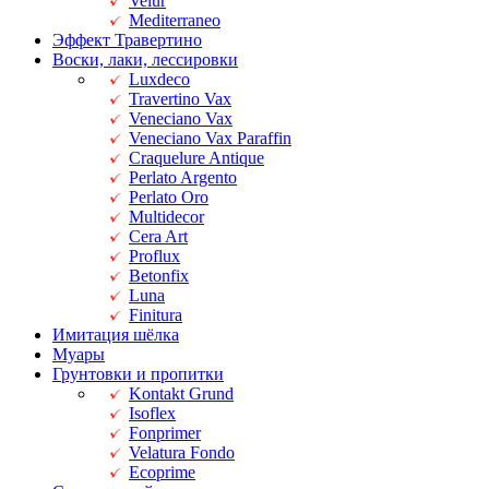
Velur
Mediterraneo
Эффект Травертино
Воски, лаки, лессировки
Luxdeco
Travertino Vax
Veneciano Vax
Veneciano Vax Paraffin
Craquelure Antique
Perlato Argento
Perlato Oro
Multidecor
Cera Art
Proflux
Betonfix
Luna
Finitura
Имитация шёлка
Муары
Грунтовки и пропитки
Kontakt Grund
Isoflex
Fonprimer
Velatura Fondo
Ecoprime