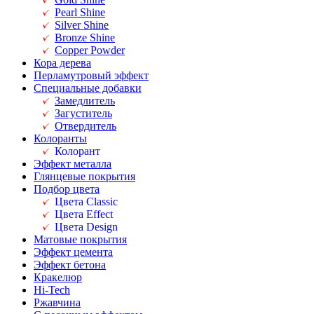
Pearl Shine
Silver Shine
Bronze Shine
Copper Powder
Кора дерева
Перламутровый эффект
Специальные добавки
Замедлитель
Загуститель
Отвердитель
Колоранты
Колорант
Эффект металла
Глянцевые покрытия
Подбор цвета
Цвета Classic
Цвета Effect
Цвета Design
Матовые покрытия
Эффект цемента
Эффект бетона
Кракелюр
Hi-Tech
Ржавчина