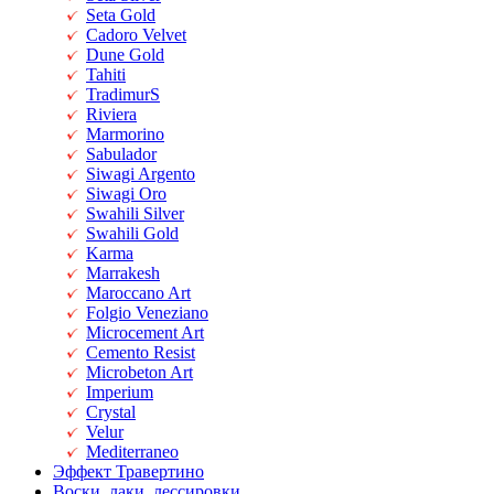
Seta Gold
Cadoro Velvet
Dune Gold
Tahiti
TradimurS
Riviera
Marmorino
Sabulador
Siwagi Argento
Siwagi Oro
Swahili Silver
Swahili Gold
Karma
Marrakesh
Maroccano Art
Folgio Veneziano
Microcement Art
Cemento Resist
Microbeton Art
Imperium
Crystal
Velur
Mediterraneo
Эффект Травертино
Воски, лаки, лессировки