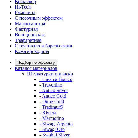
Кракелюр
Hi-Tech
Ржавчина
С песочным эффектом
Марокканская
Фактурная
Венецианская
Трафаретная
С росписью и барельефами
Кожа крокодила
Подбор по эффекту
Каталог материалов
Штукатурки и краски
- Creama Bianco
- Travertino
- Antico Silver
- Antico Gold
- Dune Gold
- TradimurS
- Riviera
- Marmorino
- Siwagi Argento
- Siwagi Oro
- Swahili Silver