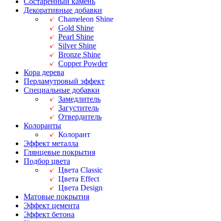
Состаренный камень
Декоративные добавки
Chameleon Shine
Gold Shine
Pearl Shine
Silver Shine
Bronze Shine
Copper Powder
Кора дерева
Перламутровый эффект
Специальные добавки
Замедлитель
Загуститель
Отвердитель
Колоранты
Колорант
Эффект металла
Глянцевые покрытия
Подбор цвета
Цвета Classic
Цвета Effect
Цвета Design
Матовые покрытия
Эффект цемента
Эффект бетона