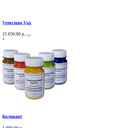
Veneciano Vax
15 650.00
р.
+
Колорант
1 000.00
р.