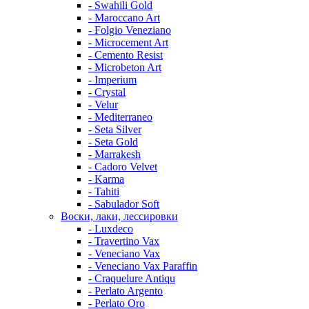
- Swahili Gold
- Maroccano Art
- Folgio Veneziano
- Microcement Art
- Cemento Resist
- Microbeton Art
- Imperium
- Crystal
- Velur
- Mediterraneo
- Seta Silver
- Seta Gold
- Marrakesh
- Cadoro Velvet
- Karma
- Tahiti
- Sabulador Soft
Воски, лаки, лессировки
- Luxdeco
- Travertino Vax
- Veneciano Vax
- Veneciano Vax Paraffin
- Craquelure Antiqu
- Perlato Argento
- Perlato Oro