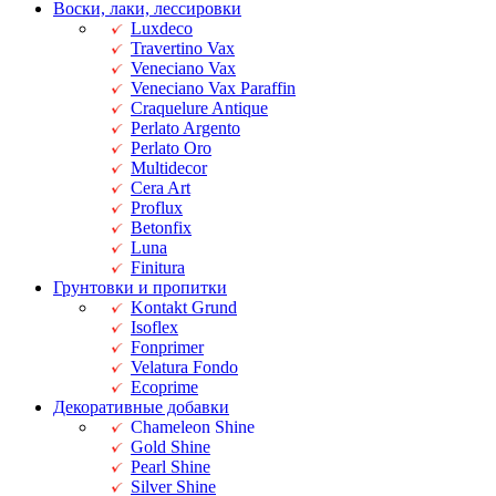
Воски, лаки, лессировки
Luxdeco
Travertino Vax
Veneciano Vax
Veneciano Vax Paraffin
Craquelure Antique
Perlato Argento
Perlato Oro
Multidecor
Cera Art
Proflux
Betonfix
Luna
Finitura
Грунтовки и пропитки
Kontakt Grund
Isoflex
Fonprimer
Velatura Fondo
Ecoprime
Декоративные добавки
Chameleon Shine
Gold Shine
Pearl Shine
Silver Shine