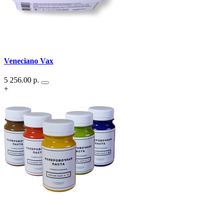
Veneciano Vax
5 256.00
р.
+