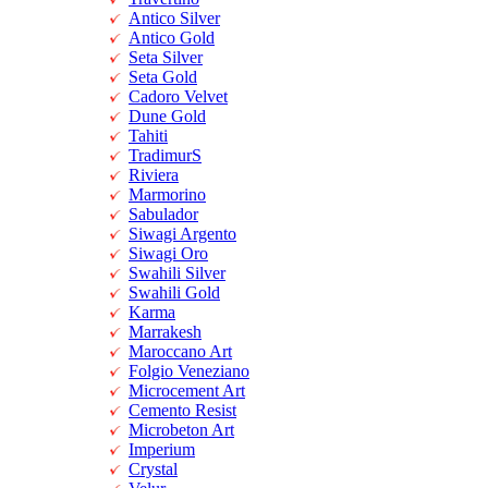
Antico Silver
Antico Gold
Seta Silver
Seta Gold
Cadoro Velvet
Dune Gold
Tahiti
TradimurS
Riviera
Marmorino
Sabulador
Siwagi Argento
Siwagi Oro
Swahili Silver
Swahili Gold
Karma
Marrakesh
Maroccano Art
Folgio Veneziano
Microcement Art
Cemento Resist
Microbeton Art
Imperium
Crystal