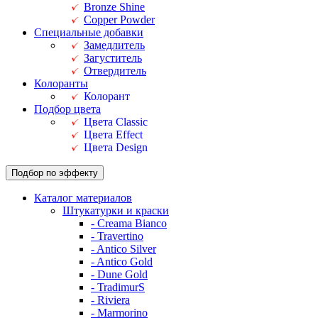
Bronze Shine
Copper Powder
Специальные добавки
Замедлитель
Загуститель
Отвердитель
Колоранты
Колорант
Подбор цвета
Цвета Classic
Цвета Effect
Цвета Design
Подбор по эффекту
Каталог материалов
Штукатурки и краски
- Creama Bianco
- Travertino
- Antico Silver
- Antico Gold
- Dune Gold
- TradimurS
- Riviera
- Marmorino