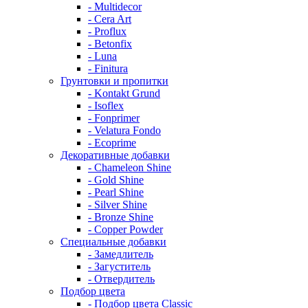
- Multidecor
- Cera Art
- Proflux
- Betonfix
- Luna
- Finitura
Грунтовки и пропитки
- Kontakt Grund
- Isoflex
- Fonprimer
- Velatura Fondo
- Ecoprime
Декоративные добавки
- Chameleon Shine
- Gold Shine
- Pearl Shine
- Silver Shine
- Bronze Shine
- Copper Powder
Специальные добавки
- Замедлитель
- Загуститель
- Отвердитель
Подбор цвета
- Подбор цвета Classic