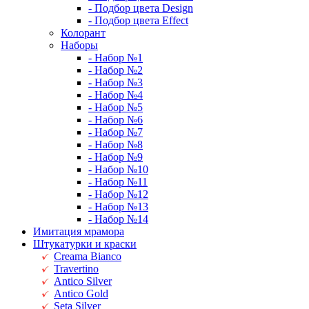
- Подбор цвета Design
- Подбор цвета Effect
Колорант
Наборы
- Набор №1
- Набор №2
- Набор №3
- Набор №4
- Набор №5
- Набор №6
- Набор №7
- Набор №8
- Набор №9
- Набор №10
- Набор №11
- Набор №12
- Набор №13
- Набор №14
Имитация мрамора
Штукатурки и краски
Creama Bianco
Travertino
Antico Silver
Antico Gold
Seta Silver