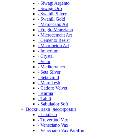
- Siwagi Argento
- Siwagi Oro
- Swahili Silver
- Swahili Gold
- Maroccano Art
- Folgio Veneziano
- Microcement Art
- Cemento Resist
- Microbeton Art
- Imperium
- Crystal
- Velur
- Mediterraneo
- Seta Silver
- Seta Gold
- Marrakesh
- Cadoro Velvet
- Karma
- Tahiti
- Sabulador Soft
Воски, лаки, лессировки
- Luxdeco
- Travertino Vax
- Veneciano Vax
- Veneciano Vax Paraffin