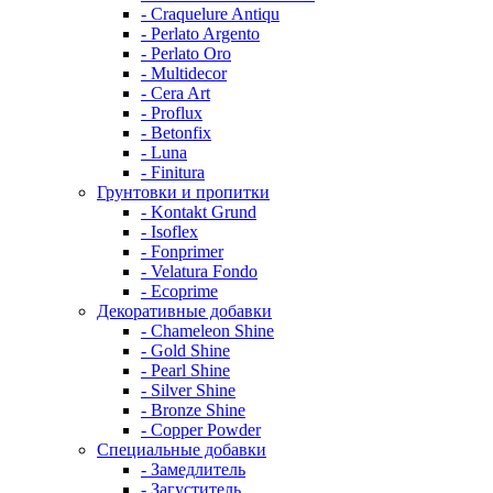
- Craquelure Antiqu
- Perlato Argento
- Perlato Oro
- Multidecor
- Cera Art
- Proflux
- Betonfix
- Luna
- Finitura
Грунтовки и пропитки
- Kontakt Grund
- Isoflex
- Fonprimer
- Velatura Fondo
- Ecoprime
Декоративные добавки
- Chameleon Shine
- Gold Shine
- Pearl Shine
- Silver Shine
- Bronze Shine
- Copper Powder
Специальные добавки
- Замедлитель
- Загуститель