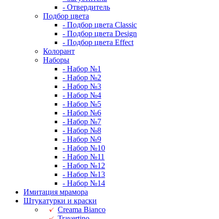
- Отвердитель
Подбор цвета
- Подбор цвета Classic
- Подбор цвета Design
- Подбор цвета Effect
Колорант
Наборы
- Набор №1
- Набор №2
- Набор №3
- Набор №4
- Набор №5
- Набор №6
- Набор №7
- Набор №8
- Набор №9
- Набор №10
- Набор №11
- Набор №12
- Набор №13
- Набор №14
Имитация мрамора
Штукатурки и краски
Creama Bianco
Travertino