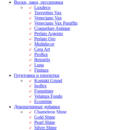
Воски, лаки, лессировки
Luxdeco
Travertino Vax
Veneciano Vax
Veneciano Vax Paraffin
Craquelure Antique
Perlato Argento
Perlato Oro
Multidecor
Cera Art
Proflux
Betonfix
Luna
Finitura
Грунтовки и пропитки
Kontakt Grund
Isoflex
Fonprimer
Velatura Fondo
Ecoprime
Декоративные добавки
Chameleon Shine
Gold Shine
Pearl Shine
Silver Shine