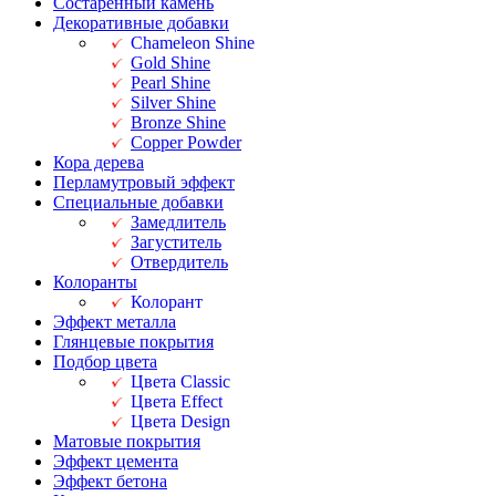
Состаренный камень
Декоративные добавки
Chameleon Shine
Gold Shine
Pearl Shine
Silver Shine
Bronze Shine
Copper Powder
Кора дерева
Перламутровый эффект
Специальные добавки
Замедлитель
Загуститель
Отвердитель
Колоранты
Колорант
Эффект металла
Глянцевые покрытия
Подбор цвета
Цвета Classic
Цвета Effect
Цвета Design
Матовые покрытия
Эффект цемента
Эффект бетона