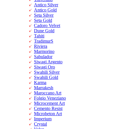
Antico Silver
Antico Gold
Seta Silver
Seta Gold
Cadoro Velvet
Dune Gold
Tahiti
TradimurS
Riviera
Marmorino
Sabulador
Siwagi Argento
Siwagi Oro
Swahili Silver
Swahili Gold
Karma
Marrakesh
Maroccano Art
Folgio Veneziano
Microcement Art
Cemento Resist
Microbeton Art
Imperium
Crystal