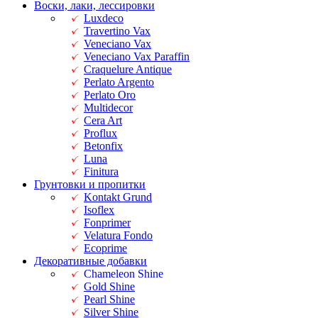
Воски, лаки, лессировки
Luxdeco
Travertino Vax
Veneciano Vax
Veneciano Vax Paraffin
Craquelure Antique
Perlato Argento
Perlato Oro
Multidecor
Cera Art
Proflux
Betonfix
Luna
Finitura
Грунтовки и пропитки
Kontakt Grund
Isoflex
Fonprimer
Velatura Fondo
Ecoprime
Декоративные добавки
Chameleon Shine
Gold Shine
Pearl Shine
Silver Shine