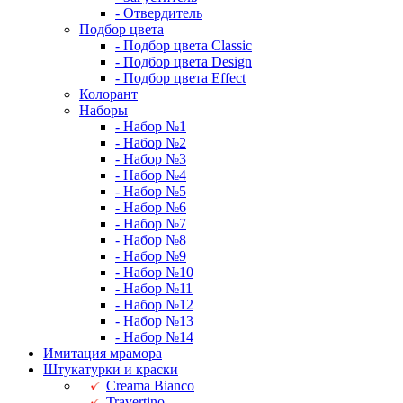
- Отвердитель
Подбор цвета
- Подбор цвета Classic
- Подбор цвета Design
- Подбор цвета Effect
Колорант
Наборы
- Набор №1
- Набор №2
- Набор №3
- Набор №4
- Набор №5
- Набор №6
- Набор №7
- Набор №8
- Набор №9
- Набор №10
- Набор №11
- Набор №12
- Набор №13
- Набор №14
Имитация мрамора
Штукатурки и краски
Creama Bianco
Travertino