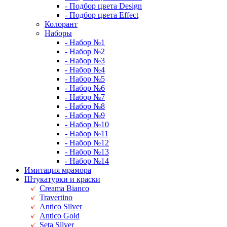
- Подбор цвета Design
- Подбор цвета Effect
Колорант
Наборы
- Набор №1
- Набор №2
- Набор №3
- Набор №4
- Набор №5
- Набор №6
- Набор №7
- Набор №8
- Набор №9
- Набор №10
- Набор №11
- Набор №12
- Набор №13
- Набор №14
Имитация мрамора
Штукатурки и краски
Creama Bianco
Travertino
Antico Silver
Antico Gold
Seta Silver