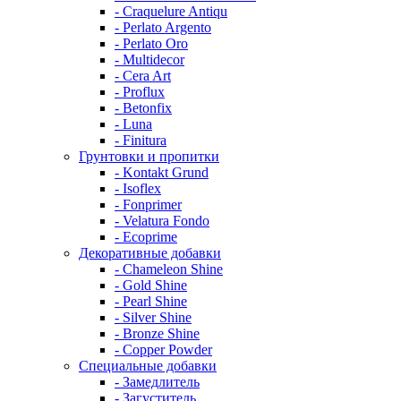
- Craquelure Antiqu
- Perlato Argento
- Perlato Oro
- Multidecor
- Cera Art
- Proflux
- Betonfix
- Luna
- Finitura
Грунтовки и пропитки
- Kontakt Grund
- Isoflex
- Fonprimer
- Velatura Fondo
- Ecoprime
Декоративные добавки
- Chameleon Shine
- Gold Shine
- Pearl Shine
- Silver Shine
- Bronze Shine
- Copper Powder
Специальные добавки
- Замедлитель
- Загуститель