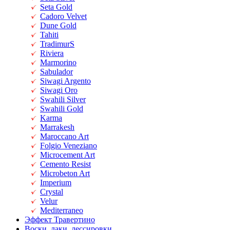
Seta Gold
Cadoro Velvet
Dune Gold
Tahiti
TradimurS
Riviera
Marmorino
Sabulador
Siwagi Argento
Siwagi Oro
Swahili Silver
Swahili Gold
Karma
Marrakesh
Maroccano Art
Folgio Veneziano
Microcement Art
Cemento Resist
Microbeton Art
Imperium
Crystal
Velur
Mediterraneo
Эффект Травертино
Воски, лаки, лессировки