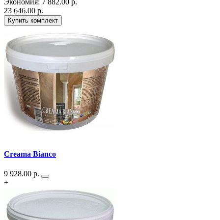
Экономия
:
7 882.00
р.
23 646.00
р.
Купить комплект
Creama Bianco
9 928.00
р.
+