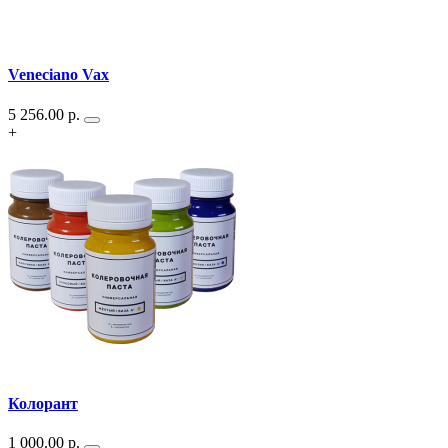
Veneciano Vax
5 256.00
р.
+
Колорант
1 000.00
р.