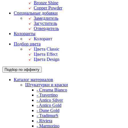
Bronze Shine
Copper Powder
Специальные добавки
Замедлитель
Загуститель
Отвердитель
Колоранты
Колорант
Подбор цвета
Цвета Classic
Цвета Effect
Цвета Design
Подбор по эффекту
Каталог материалов
Штукатурки и краски
- Creama Bianco
- Travertino
- Antico Silver
- Antico Gold
- Dune Gold
- TradimurS
- Riviera
- Marmorino