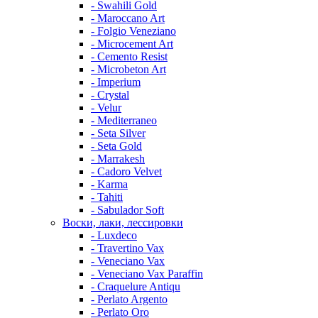
- Swahili Gold
- Maroccano Art
- Folgio Veneziano
- Microcement Art
- Cemento Resist
- Microbeton Art
- Imperium
- Crystal
- Velur
- Mediterraneo
- Seta Silver
- Seta Gold
- Marrakesh
- Cadoro Velvet
- Karma
- Tahiti
- Sabulador Soft
Воски, лаки, лессировки
- Luxdeco
- Travertino Vax
- Veneciano Vax
- Veneciano Vax Paraffin
- Craquelure Antiqu
- Perlato Argento
- Perlato Oro