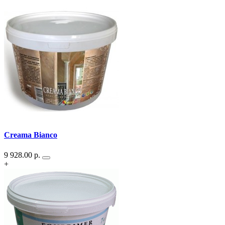
Creama Bianco
9 928.00
р.
+