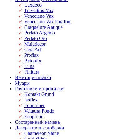
Luxdeco
Travertino Vax
Veneciano Vax
Veneciano Vax Paraffin
Craquelure Antique
Perlato Argento
Perlato Oro
Multidecor
Cera Art
Proflux
Betonfix
Luna
Finitura
Имитация шёлка
Муары
Грунтовки и пропитки
Kontakt Grund
Isoflex
Fonprimer
Velatura Fondo
Ecoprime
Состаренный камень
Декоративные добавки
Chameleon Shine
Gold Shine