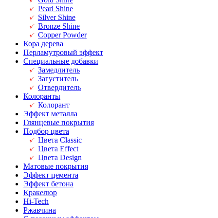
Pearl Shine
Silver Shine
Bronze Shine
Copper Powder
Кора дерева
Перламутровый эффект
Специальные добавки
Замедлитель
Загуститель
Отвердитель
Колоранты
Колорант
Эффект металла
Глянцевые покрытия
Подбор цвета
Цвета Classic
Цвета Effect
Цвета Design
Матовые покрытия
Эффект цемента
Эффект бетона
Кракелюр
Hi-Tech
Ржавчина