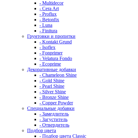
- Multidecor
- Cera Art
- Proflux
- Betonfix
- Luna
- Finitura
Грунтовки и пропитки
- Kontakt Grund
- Isoflex
- Fonprimer
- Velatura Fondo
- Ecoprime
Декоративные добавки
- Chameleon Shine
- Gold Shine
- Pearl Shine
- Silver Shine
- Bronze Shine
- Copper Powder
Специальные добавки
- Замедлитель
- Загуститель
- Отвердитель
Подбор цвета
- Подбор цвета Classic