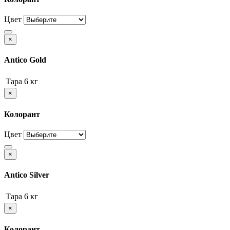
Цвет
×
Antico Gold
Тара
6 кг
×
Колорант
Цвет
×
Antico Silver
Тара
6 кг
×
Колорант