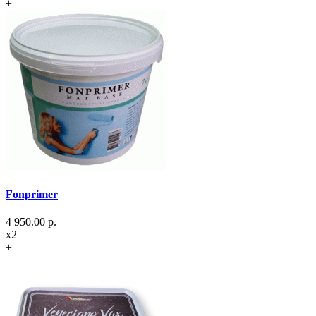
+
Fonprimer
4 950.00
р.
x2
+