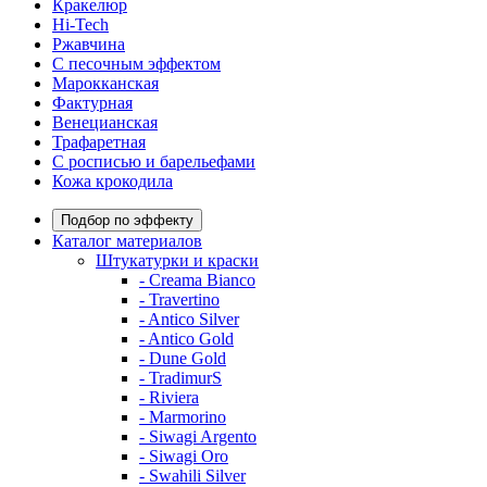
Кракелюр
Hi-Tech
Ржавчина
С песочным эффектом
Марокканская
Фактурная
Венецианская
Трафаретная
С росписью и барельефами
Кожа крокодила
Подбор по эффекту
Каталог материалов
Штукатурки и краски
- Creama Bianco
- Travertino
- Antico Silver
- Antico Gold
- Dune Gold
- TradimurS
- Riviera
- Marmorino
- Siwagi Argento
- Siwagi Oro
- Swahili Silver