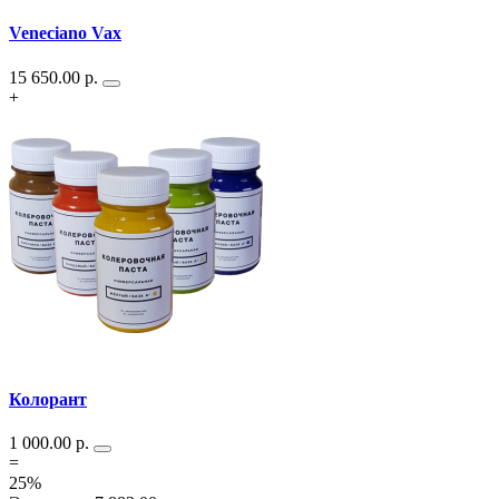
Veneciano Vax
15 650.00
р.
+
Колорант
1 000.00
р.
=
25%