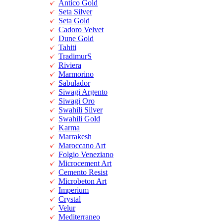
Antico Gold
Seta Silver
Seta Gold
Cadoro Velvet
Dune Gold
Tahiti
TradimurS
Riviera
Marmorino
Sabulador
Siwagi Argento
Siwagi Oro
Swahili Silver
Swahili Gold
Karma
Marrakesh
Maroccano Art
Folgio Veneziano
Microcement Art
Cemento Resist
Microbeton Art
Imperium
Crystal
Velur
Mediterraneo