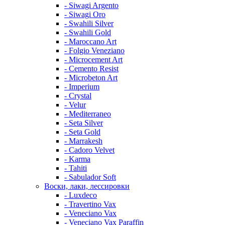
- Siwagi Argento
- Siwagi Oro
- Swahili Silver
- Swahili Gold
- Maroccano Art
- Folgio Veneziano
- Microcement Art
- Cemento Resist
- Microbeton Art
- Imperium
- Crystal
- Velur
- Mediterraneo
- Seta Silver
- Seta Gold
- Marrakesh
- Cadoro Velvet
- Karma
- Tahiti
- Sabulador Soft
Воски, лаки, лессировки
- Luxdeco
- Travertino Vax
- Veneciano Vax
- Veneciano Vax Paraffin