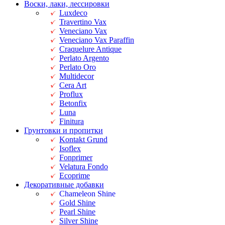
Воски, лаки, лессировки
Luxdeco
Travertino Vax
Veneciano Vax
Veneciano Vax Paraffin
Craquelure Antique
Perlato Argento
Perlato Oro
Multidecor
Cera Art
Proflux
Betonfix
Luna
Finitura
Грунтовки и пропитки
Kontakt Grund
Isoflex
Fonprimer
Velatura Fondo
Ecoprime
Декоративные добавки
Chameleon Shine
Gold Shine
Pearl Shine
Silver Shine