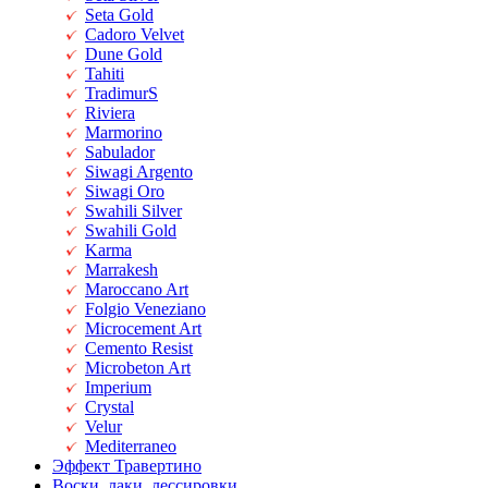
Seta Gold
Cadoro Velvet
Dune Gold
Tahiti
TradimurS
Riviera
Marmorino
Sabulador
Siwagi Argento
Siwagi Oro
Swahili Silver
Swahili Gold
Karma
Marrakesh
Maroccano Art
Folgio Veneziano
Microcement Art
Cemento Resist
Microbeton Art
Imperium
Crystal
Velur
Mediterraneo
Эффект Травертино
Воски, лаки, лессировки