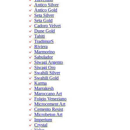
Antico Silver
Antico Gold
Seta Silver
Seta Gold
Cadoro Velvet
Dune Gold
Tahiti
TradimurS
Riviera
Marmorino
Sabulador
Siwagi Argento
Siwagi Oro
Swahili Silver
Swahili Gold
Karma
Marrakesh
Maroccano Art
Folgio Veneziano
Microcement Art
Cemento Resist
Microbeton Art
Imperium
Crystal