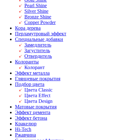
Pearl Shine
Silver Shine
Bronze Shine
Copper Powder
Кора дерева
Перламутровый эффект
Специальные добавки
Замедлитель
Загуститель
Отвердитель
Колоранты
Колорант
Эффект металла
Глянцевые покрытия
Подбор цвета
Цвета Classic
Цвета Effect
Цвета Design
Матовые покрытия
Эффект цемента
Эффект бетона
Кракелюр
Hi-Tech
Ржавчина