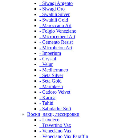
- Siwagi Argento
- Siwagi Oro
- Swahili Silver
- Swahili Gold
- Maroccano Art
- Folgio Veneziano
- Microcement Art
- Cemento Resist
- Microbeton Art
- Imperium
- Crystal
- Velur
- Mediterraneo
- Seta Silver
- Seta Gold
- Marrakesh
- Cadoro Velvet
- Karma
- Tahiti
- Sabulador Soft
Воски, лаки, лессировки
- Luxdeco
- Travertino Vax
- Veneciano Vax
- Veneciano Vax Paraffin