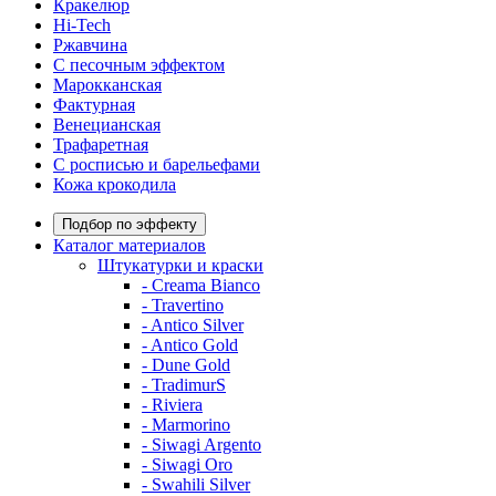
Кракелюр
Hi-Tech
Ржавчина
С песочным эффектом
Марокканская
Фактурная
Венецианская
Трафаретная
С росписью и барельефами
Кожа крокодила
Подбор по эффекту
Каталог материалов
Штукатурки и краски
- Creama Bianco
- Travertino
- Antico Silver
- Antico Gold
- Dune Gold
- TradimurS
- Riviera
- Marmorino
- Siwagi Argento
- Siwagi Oro
- Swahili Silver