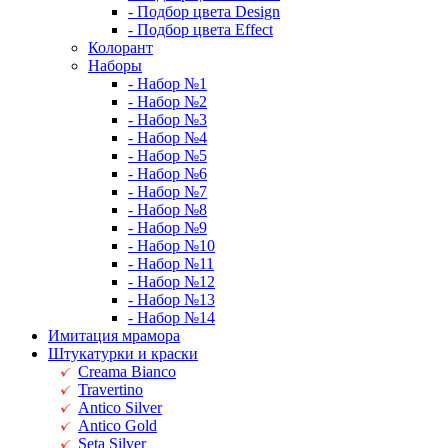
- Подбор цвета Design
- Подбор цвета Effect
Колорант
Наборы
- Набор №1
- Набор №2
- Набор №3
- Набор №4
- Набор №5
- Набор №6
- Набор №7
- Набор №8
- Набор №9
- Набор №10
- Набор №11
- Набор №12
- Набор №13
- Набор №14
Имитация мрамора
Штукатурки и краски
Creama Bianco
Travertino
Antico Silver
Antico Gold
Seta Silver