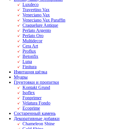
Luxdeco
Travertino Vax
Veneciano Vax
Veneciano Vax Paraffin
Craquelure Antique
Perlato Argento
Perlato Oro
Multidecor
Cera Art
Proflux
Betonfix
Luna
Finitura
Имитация шёлка
Муары
Грунтовки и пропитки
Kontakt Grund
Isoflex
Fonprimer
Velatura Fondo
Ecoprime
Состаренный камень
Декоративные добавки
Chameleon Shine
Gold Shine