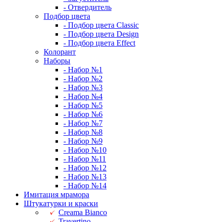
- Отвердитель
Подбор цвета
- Подбор цвета Classic
- Подбор цвета Design
- Подбор цвета Effect
Колорант
Наборы
- Набор №1
- Набор №2
- Набор №3
- Набор №4
- Набор №5
- Набор №6
- Набор №7
- Набор №8
- Набор №9
- Набор №10
- Набор №11
- Набор №12
- Набор №13
- Набор №14
Имитация мрамора
Штукатурки и краски
Creama Bianco
Travertino