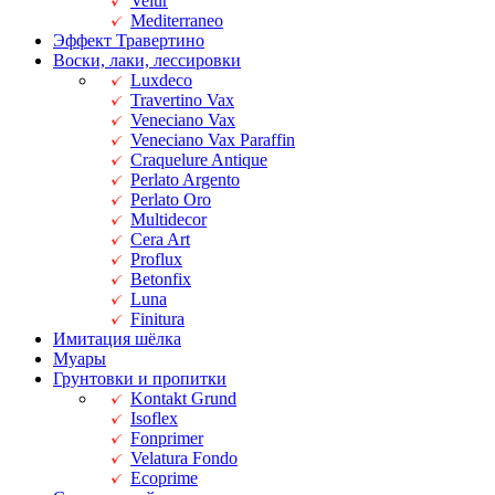
Velur
Mediterraneo
Эффект Травертино
Воски, лаки, лессировки
Luxdeco
Travertino Vax
Veneciano Vax
Veneciano Vax Paraffin
Craquelure Antique
Perlato Argento
Perlato Oro
Multidecor
Cera Art
Proflux
Betonfix
Luna
Finitura
Имитация шёлка
Муары
Грунтовки и пропитки
Kontakt Grund
Isoflex
Fonprimer
Velatura Fondo
Ecoprime