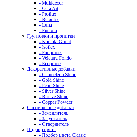
- Multidecor
- Cera Art
- Proflux
- Betonfix
- Luna
- Finitura
Грунтовки и пропитки
- Kontakt Grund
- Isoflex
- Fonprimer
- Velatura Fondo
- Ecoprime
Декоративные добавки
- Chameleon Shine
- Gold Shine
- Pearl Shine
- Silver Shine
- Bronze Shine
- Copper Powder
Специальные добавки
- Замедлитель
- Загуститель
- Отвердитель
Подбор цвета
- Подбор цвета Classic