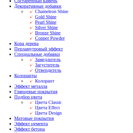
Состаренный камень
Декоративные добавки
Chameleon Shine
Gold Shine
Pearl Shine
Silver Shine
Bronze Shine
Copper Powder
Кора дерева
Перламутровый эффект
Специальные добавки
Замедлитель
Загуститель
Отвердитель
Колоранты
Колорант
Эффект металла
Глянцевые покрытия
Подбор цвета
Цвета Classic
Цвета Effect
Цвета Design
Матовые покрытия
Эффект цемента
Эффект бетона