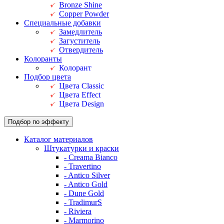
Bronze Shine
Copper Powder
Специальные добавки
Замедлитель
Загуститель
Отвердитель
Колоранты
Колорант
Подбор цвета
Цвета Classic
Цвета Effect
Цвета Design
Подбор по эффекту
Каталог материалов
Штукатурки и краски
- Creama Bianco
- Travertino
- Antico Silver
- Antico Gold
- Dune Gold
- TradimurS
- Riviera
- Marmorino