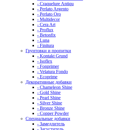
- Craquelure Antiqu
- Perlato Argento
- Perlato Oro
- Multidecor
- Cera Art
- Proflux
- Betonfix
- Luna
- Finitura
Грунтовки и пропитки
- Kontakt Grund
- Isoflex
- Fonprimer
- Velatura Fondo
- Ecoprime
Декоративные добавки
- Chameleon Shine
- Gold Shine
- Pearl Shine
- Silver Shine
- Bronze Shine
- Copper Powder
Специальные добавки
- Замедлитель
- Загуститель