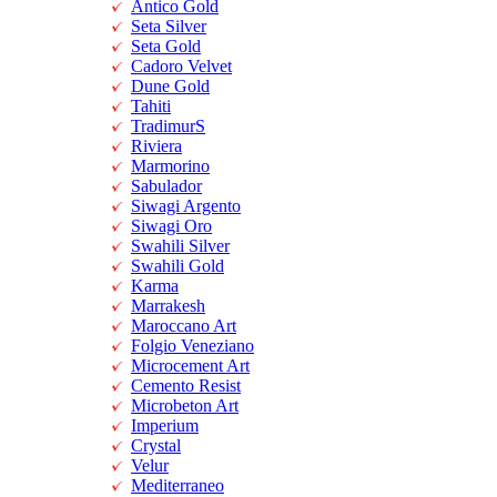
Antico Gold
Seta Silver
Seta Gold
Cadoro Velvet
Dune Gold
Tahiti
TradimurS
Riviera
Marmorino
Sabulador
Siwagi Argento
Siwagi Oro
Swahili Silver
Swahili Gold
Karma
Marrakesh
Maroccano Art
Folgio Veneziano
Microcement Art
Cemento Resist
Microbeton Art
Imperium
Crystal
Velur
Mediterraneo