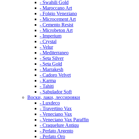
- Swahili Gold
- Maroccano Art
- Folgio Veneziano
- Microcement Art
- Cemento Resist
- Microbeton Art
- Imperium
- Crystal
- Velur
- Mediterraneo
- Seta Silver
- Seta Gold
- Marrakesh
- Cadoro Velvet
- Karma
- Tahiti
- Sabulador Soft
Воски, лаки, лессировки
- Luxdeco
- Travertino Vax
- Veneciano Vax
- Veneciano Vax Paraffin
- Craquelure Antiqu
- Perlato Argento
- Perlato Oro