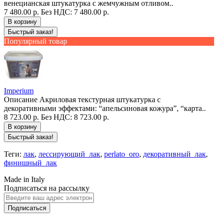
венецианская штукатурка с жемчужным отливом..
7 480.00 р.
Без НДС: 7 480.00 р.
В корзину
Быстрый заказ!
Популярный товар
Imperium
Описание Акриловая текстурная штукатурка с
декоративными эффектами: “апельсиновая кожура”, “карта..
8 723.00 р.
Без НДС: 8 723.00 р.
В корзину
Быстрый заказ!
Теги:
лак
,
лессирующий_лак
,
perlato_oro
,
декоративный_лак
,
финишный_лак
Made in Italy
Подписаться на рассылку
Подписаться