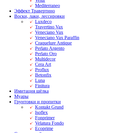
Velur
Mediterraneo
Эффект Травертино
Воски, лаки, лессировки
Luxdeco
Travertino Vax
Veneciano Vax
Veneciano Vax Paraffin
Craquelure Antique
Perlato Argento
Perlato Oro
Multidecor
Cera Art
Proflux
Betonfix
Luna
Finitura
Имитация шёлка
Муары
Грунтовки и пропитки
Kontakt Grund
Isoflex
Fonprimer
Velatura Fondo
Ecoprime