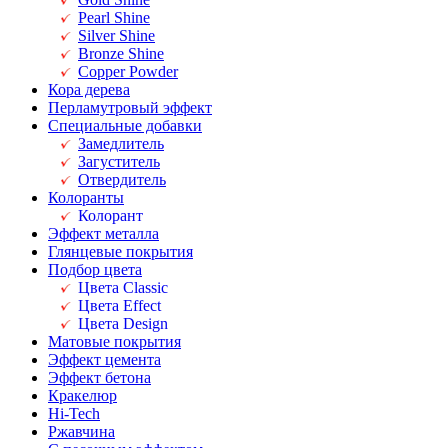
Pearl Shine
Silver Shine
Bronze Shine
Copper Powder
Кора дерева
Перламутровый эффект
Специальные добавки
Замедлитель
Загуститель
Отвердитель
Колоранты
Колорант
Эффект металла
Глянцевые покрытия
Подбор цвета
Цвета Classic
Цвета Effect
Цвета Design
Матовые покрытия
Эффект цемента
Эффект бетона
Кракелюр
Hi-Tech
Ржавчина