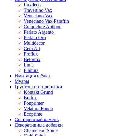
Luxdeco
Travertino Vax
Veneciano Vax
Veneciano Vax Paraffin
Craquelure Antique
Perlato Argento
Perlato Oro
Multidecor
Cera Art
Proflux
Betonfix
Luna
Finitura
Имитация шёлка
Муары
Грунтовки и пропитки
Kontakt Grund
Isoflex
Fonprimer
Velatura Fondo
Ecoprime
Состаренный камень
Декоративные добавки
Chameleon Shine
Gold Shine