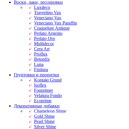
Воски, лаки, лессировки
Luxdeco
Travertino Vax
Veneciano Vax
Veneciano Vax Paraffin
Craquelure Antique
Perlato Argento
Perlato Oro
Multidecor
Cera Art
Proflux
Betonfix
Luna
Finitura
Грунтовки и пропитки
Kontakt Grund
Isoflex
Fonprimer
Velatura Fondo
Ecoprime
Декоративные добавки
Chameleon Shine
Gold Shine
Pearl Shine
Silver Shine