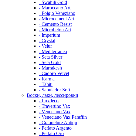
- Swahili Gold
- Maroccano Art
- Folgio Veneziano
- Microcement Art
- Cemento Resist
- Microbeton Art
- Imperium
- Crystal
- Velur
- Mediterraneo
- Seta Silver
- Seta Gold
- Marrakesh
- Cadoro Velvet
- Karma
- Tahiti
- Sabulador Soft
Воски, лаки, лессировки
- Luxdeco
- Travertino Vax
- Veneciano Vax
- Veneciano Vax Paraffin
- Craquelure Antiqu
- Perlato Argento
- Perlato Oro