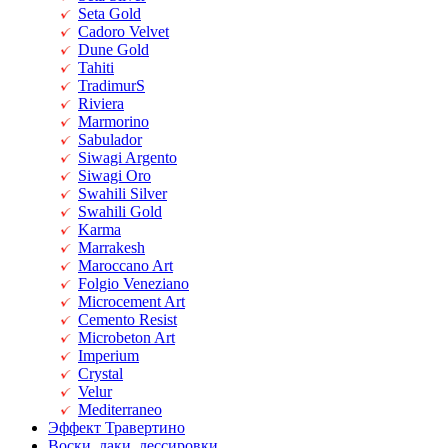
Seta Gold
Cadoro Velvet
Dune Gold
Tahiti
TradimurS
Riviera
Marmorino
Sabulador
Siwagi Argento
Siwagi Oro
Swahili Silver
Swahili Gold
Karma
Marrakesh
Maroccano Art
Folgio Veneziano
Microcement Art
Cemento Resist
Microbeton Art
Imperium
Crystal
Velur
Mediterraneo
Эффект Травертино
Воски, лаки, лессировки