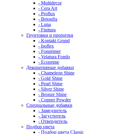
- Multidecor
- Cera Art
- Proflux
- Betonfix
- Luna
- Finitura
Грунтовки и пропитки
- Kontakt Grund
- Isoflex
- Fonprimer
- Velatura Fondo
- Ecoprime
Декоративные добавки
- Chameleon Shine
- Gold Shine
- Pearl Shine
- Silver Shine
- Bronze Shine
- Copper Powder
Специальные добавки
- Замедлитель
- Загуститель
- Отвердитель
Подбор цвета
- Подбор цвета Classic