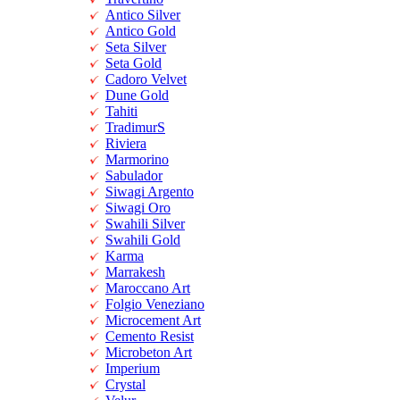
Antico Silver
Antico Gold
Seta Silver
Seta Gold
Cadoro Velvet
Dune Gold
Tahiti
TradimurS
Riviera
Marmorino
Sabulador
Siwagi Argento
Siwagi Oro
Swahili Silver
Swahili Gold
Karma
Marrakesh
Maroccano Art
Folgio Veneziano
Microcement Art
Cemento Resist
Microbeton Art
Imperium
Crystal