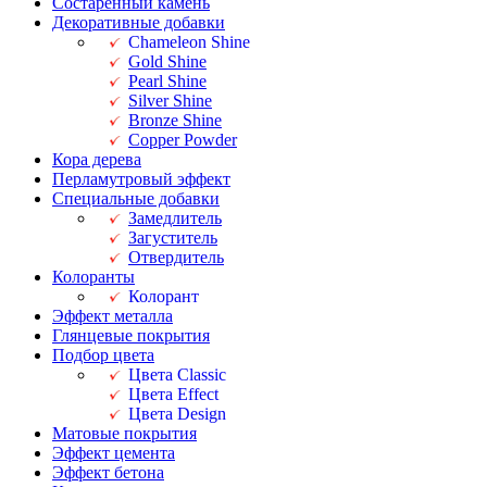
Состаренный камень
Декоративные добавки
Chameleon Shine
Gold Shine
Pearl Shine
Silver Shine
Bronze Shine
Copper Powder
Кора дерева
Перламутровый эффект
Специальные добавки
Замедлитель
Загуститель
Отвердитель
Колоранты
Колорант
Эффект металла
Глянцевые покрытия
Подбор цвета
Цвета Classic
Цвета Effect
Цвета Design
Матовые покрытия
Эффект цемента
Эффект бетона