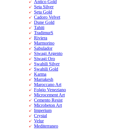
Antico Gold
Seta Silver
Seta Gold
Cadoro Velvet
Dune Gold
Tahiti
TradimurS
Riviera
Marmorino
Sabulador
Siwagi Argento
Siwagi Oro
Swahili Silver
Swahili Gold
Karma
Marrakesh
Maroccano Art
Folgio Veneziano
Microcement Art
Cemento Resist
Microbeton Art
Imperium
Crystal
Velur
Mediterraneo