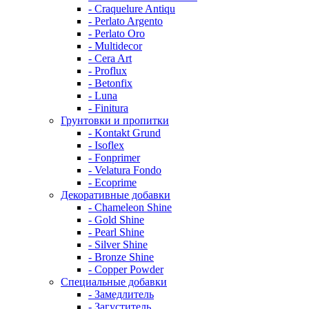
- Craquelure Antiqu
- Perlato Argento
- Perlato Oro
- Multidecor
- Cera Art
- Proflux
- Betonfix
- Luna
- Finitura
Грунтовки и пропитки
- Kontakt Grund
- Isoflex
- Fonprimer
- Velatura Fondo
- Ecoprime
Декоративные добавки
- Chameleon Shine
- Gold Shine
- Pearl Shine
- Silver Shine
- Bronze Shine
- Copper Powder
Специальные добавки
- Замедлитель
- Загуститель