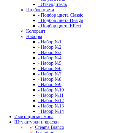
- Отвердитель
Подбор цвета
- Подбор цвета Classic
- Подбор цвета Design
- Подбор цвета Effect
Колорант
Наборы
- Набор №1
- Набор №2
- Набор №3
- Набор №4
- Набор №5
- Набор №6
- Набор №7
- Набор №8
- Набор №9
- Набор №10
- Набор №11
- Набор №12
- Набор №13
- Набор №14
Имитация мрамора
Штукатурки и краски
Creama Bianco
Travertino