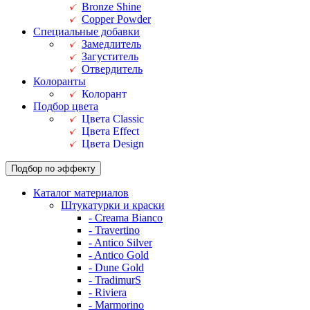
Bronze Shine
Copper Powder
Специальные добавки
Замедлитель
Загуститель
Отвердитель
Колоранты
Колорант
Подбор цвета
Цвета Classic
Цвета Effect
Цвета Design
Подбор по эффекту
Каталог материалов
Штукатурки и краски
- Creama Bianco
- Travertino
- Antico Silver
- Antico Gold
- Dune Gold
- TradimurS
- Riviera
- Marmorino