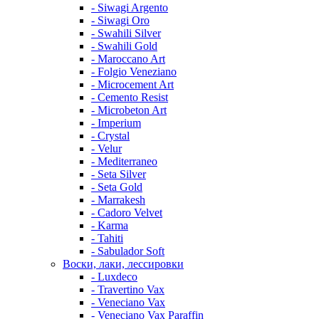
- Siwagi Argento
- Siwagi Oro
- Swahili Silver
- Swahili Gold
- Maroccano Art
- Folgio Veneziano
- Microcement Art
- Cemento Resist
- Microbeton Art
- Imperium
- Crystal
- Velur
- Mediterraneo
- Seta Silver
- Seta Gold
- Marrakesh
- Cadoro Velvet
- Karma
- Tahiti
- Sabulador Soft
Воски, лаки, лессировки
- Luxdeco
- Travertino Vax
- Veneciano Vax
- Veneciano Vax Paraffin