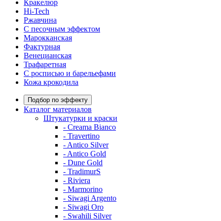
Кракелюр
Hi-Tech
Ржавчина
С песочным эффектом
Марокканская
Фактурная
Венецианская
Трафаретная
С росписью и барельефами
Кожа крокодила
Подбор по эффекту
Каталог материалов
Штукатурки и краски
- Creama Bianco
- Travertino
- Antico Silver
- Antico Gold
- Dune Gold
- TradimurS
- Riviera
- Marmorino
- Siwagi Argento
- Siwagi Oro
- Swahili Silver