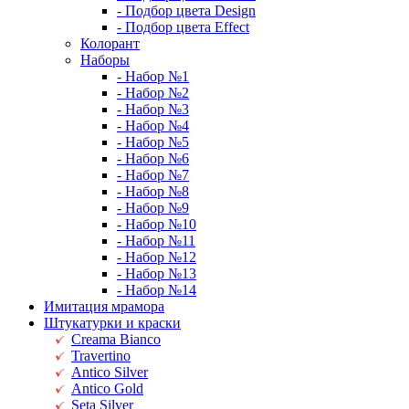
- Подбор цвета Design
- Подбор цвета Effect
Колорант
Наборы
- Набор №1
- Набор №2
- Набор №3
- Набор №4
- Набор №5
- Набор №6
- Набор №7
- Набор №8
- Набор №9
- Набор №10
- Набор №11
- Набор №12
- Набор №13
- Набор №14
Имитация мрамора
Штукатурки и краски
Creama Bianco
Travertino
Antico Silver
Antico Gold
Seta Silver