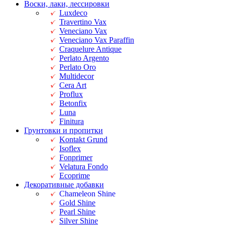
Воски, лаки, лессировки
Luxdeco
Travertino Vax
Veneciano Vax
Veneciano Vax Paraffin
Craquelure Antique
Perlato Argento
Perlato Oro
Multidecor
Cera Art
Proflux
Betonfix
Luna
Finitura
Грунтовки и пропитки
Kontakt Grund
Isoflex
Fonprimer
Velatura Fondo
Ecoprime
Декоративные добавки
Chameleon Shine
Gold Shine
Pearl Shine
Silver Shine