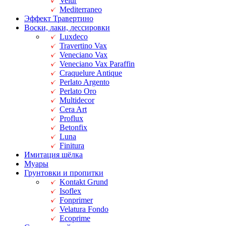
Velur
Mediterraneo
Эффект Травертино
Воски, лаки, лессировки
Luxdeco
Travertino Vax
Veneciano Vax
Veneciano Vax Paraffin
Craquelure Antique
Perlato Argento
Perlato Oro
Multidecor
Cera Art
Proflux
Betonfix
Luna
Finitura
Имитация шёлка
Муары
Грунтовки и пропитки
Kontakt Grund
Isoflex
Fonprimer
Velatura Fondo
Ecoprime