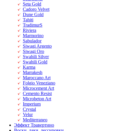
Seta Gold
Cadoro Velvet
Dune Gold
Tahiti
TradimurS
Riviera
Marmorino
Sabulador
Siwagi Argento
Siwagi Oro
Swahili Silver
Swahili Gold
Karma
Marrakesh
Maroccano Art
Folgio Veneziano
Microcement Art
Cemento Resist
Microbeton Art
Imperium
Crystal
Velur
Mediterraneo
Эффект Травертино
Воски, лаки, лессировки