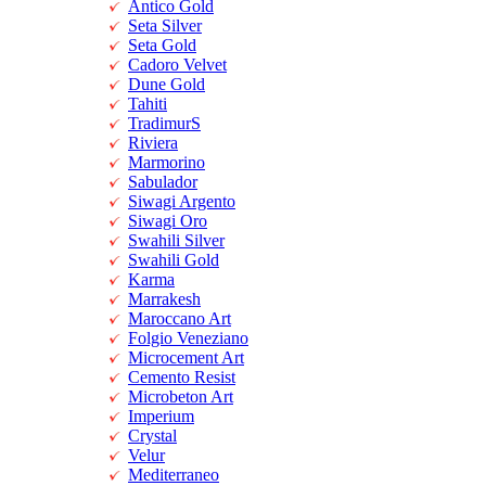
Antico Gold
Seta Silver
Seta Gold
Cadoro Velvet
Dune Gold
Tahiti
TradimurS
Riviera
Marmorino
Sabulador
Siwagi Argento
Siwagi Oro
Swahili Silver
Swahili Gold
Karma
Marrakesh
Maroccano Art
Folgio Veneziano
Microcement Art
Cemento Resist
Microbeton Art
Imperium
Crystal
Velur
Mediterraneo