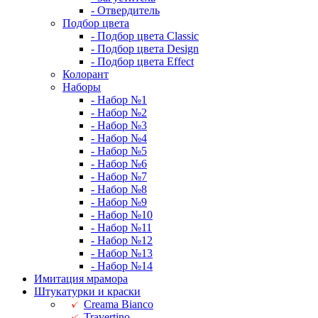
- Отвердитель
Подбор цвета
- Подбор цвета Classic
- Подбор цвета Design
- Подбор цвета Effect
Колорант
Наборы
- Набор №1
- Набор №2
- Набор №3
- Набор №4
- Набор №5
- Набор №6
- Набор №7
- Набор №8
- Набор №9
- Набор №10
- Набор №11
- Набор №12
- Набор №13
- Набор №14
Имитация мрамора
Штукатурки и краски
Creama Bianco
Travertino