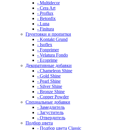
- Multidecor
- Cera Art
- Proflux
- Betonfix
- Luna
- Finitura
Грунтовки и пропитки
- Kontakt Grund
- Isoflex
- Fonprimer
- Velatura Fondo
- Ecoprime
Декоративные добавки
- Chameleon Shine
- Gold Shine
- Pearl Shine
- Silver Shine
- Bronze Shine
- Copper Powder
Специальные добавки
- Замедлитель
- Загуститель
- Отвердитель
Подбор цвета
- Подбор цвета Classic