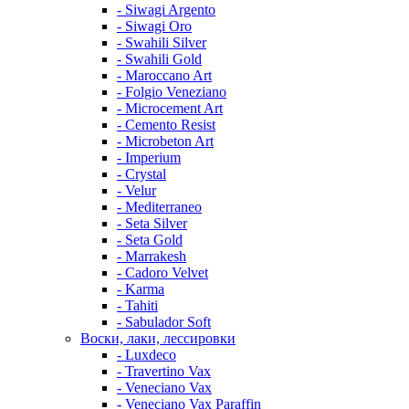
- Siwagi Argento
- Siwagi Oro
- Swahili Silver
- Swahili Gold
- Maroccano Art
- Folgio Veneziano
- Microcement Art
- Cemento Resist
- Microbeton Art
- Imperium
- Crystal
- Velur
- Mediterraneo
- Seta Silver
- Seta Gold
- Marrakesh
- Cadoro Velvet
- Karma
- Tahiti
- Sabulador Soft
Воски, лаки, лессировки
- Luxdeco
- Travertino Vax
- Veneciano Vax
- Veneciano Vax Paraffin