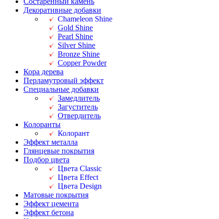
Состаренный камень
Декоративные добавки
Chameleon Shine
Gold Shine
Pearl Shine
Silver Shine
Bronze Shine
Copper Powder
Кора дерева
Перламутровый эффект
Специальные добавки
Замедлитель
Загуститель
Отвердитель
Колоранты
Колорант
Эффект металла
Глянцевые покрытия
Подбор цвета
Цвета Classic
Цвета Effect
Цвета Design
Матовые покрытия
Эффект цемента
Эффект бетона