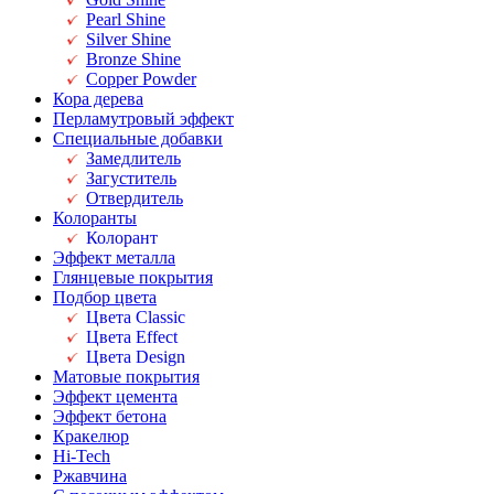
Pearl Shine
Silver Shine
Bronze Shine
Copper Powder
Кора дерева
Перламутровый эффект
Специальные добавки
Замедлитель
Загуститель
Отвердитель
Колоранты
Колорант
Эффект металла
Глянцевые покрытия
Подбор цвета
Цвета Classic
Цвета Effect
Цвета Design
Матовые покрытия
Эффект цемента
Эффект бетона
Кракелюр
Hi-Tech
Ржавчина