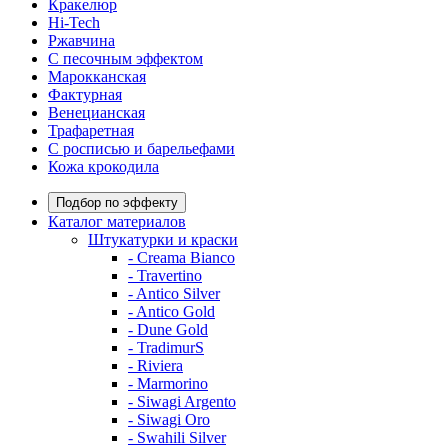
Кракелюр
Hi-Tech
Ржавчина
С песочным эффектом
Марокканская
Фактурная
Венецианская
Трафаретная
С росписью и барельефами
Кожа крокодила
Подбор по эффекту
Каталог материалов
Штукатурки и краски
- Creama Bianco
- Travertino
- Antico Silver
- Antico Gold
- Dune Gold
- TradimurS
- Riviera
- Marmorino
- Siwagi Argento
- Siwagi Oro
- Swahili Silver