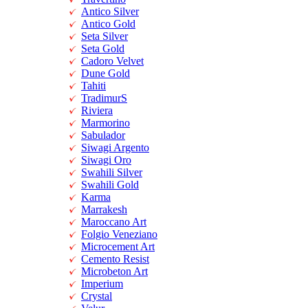
Antico Silver
Antico Gold
Seta Silver
Seta Gold
Cadoro Velvet
Dune Gold
Tahiti
TradimurS
Riviera
Marmorino
Sabulador
Siwagi Argento
Siwagi Oro
Swahili Silver
Swahili Gold
Karma
Marrakesh
Maroccano Art
Folgio Veneziano
Microcement Art
Cemento Resist
Microbeton Art
Imperium
Crystal