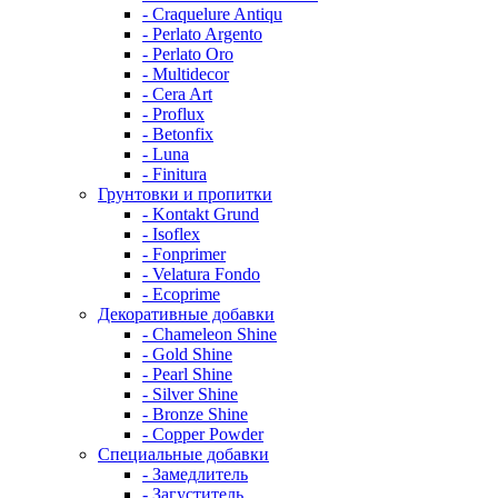
- Craquelure Antiqu
- Perlato Argento
- Perlato Oro
- Multidecor
- Cera Art
- Proflux
- Betonfix
- Luna
- Finitura
Грунтовки и пропитки
- Kontakt Grund
- Isoflex
- Fonprimer
- Velatura Fondo
- Ecoprime
Декоративные добавки
- Chameleon Shine
- Gold Shine
- Pearl Shine
- Silver Shine
- Bronze Shine
- Copper Powder
Специальные добавки
- Замедлитель
- Загуститель