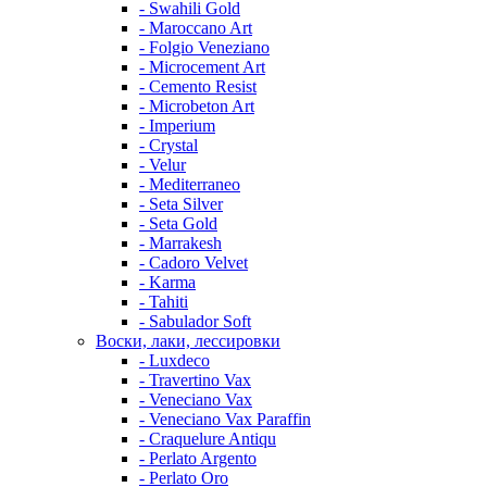
- Swahili Gold
- Maroccano Art
- Folgio Veneziano
- Microcement Art
- Cemento Resist
- Microbeton Art
- Imperium
- Crystal
- Velur
- Mediterraneo
- Seta Silver
- Seta Gold
- Marrakesh
- Cadoro Velvet
- Karma
- Tahiti
- Sabulador Soft
Воски, лаки, лессировки
- Luxdeco
- Travertino Vax
- Veneciano Vax
- Veneciano Vax Paraffin
- Craquelure Antiqu
- Perlato Argento
- Perlato Oro