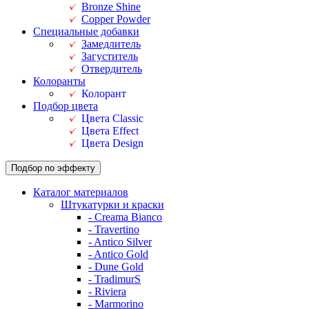
Bronze Shine
Copper Powder
Специальные добавки
Замедлитель
Загуститель
Отвердитель
Колоранты
Колорант
Подбор цвета
Цвета Classic
Цвета Effect
Цвета Design
Подбор по эффекту
Каталог материалов
Штукатурки и краски
- Creama Bianco
- Travertino
- Antico Silver
- Antico Gold
- Dune Gold
- TradimurS
- Riviera
- Marmorino