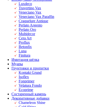
Luxdeco
Travertino Vax
Veneciano Vax
Veneciano Vax Paraffin
Craquelure Antique
Perlato Argento
Perlato Oro
Multidecor
Cera Art
Proflux
Betonfix
Luna
Finitura
Имитация шёлка
Муары
Грунтовки и пропитки
Kontakt Grund
Isoflex
Fonprimer
Velatura Fondo
Ecoprime
Состаренный камень
Декоративные добавки
Chameleon Shine
Gold Shine