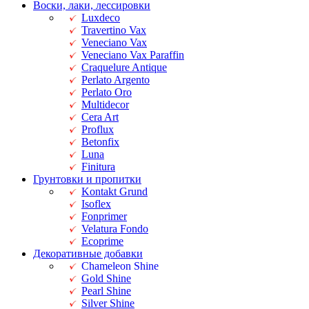
Воски, лаки, лессировки
Luxdeco
Travertino Vax
Veneciano Vax
Veneciano Vax Paraffin
Craquelure Antique
Perlato Argento
Perlato Oro
Multidecor
Cera Art
Proflux
Betonfix
Luna
Finitura
Грунтовки и пропитки
Kontakt Grund
Isoflex
Fonprimer
Velatura Fondo
Ecoprime
Декоративные добавки
Chameleon Shine
Gold Shine
Pearl Shine
Silver Shine