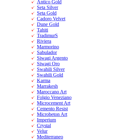
Antico Gold
Seta Silver
Seta Gold
Cadoro Velvet
Dune Gold
Tahiti
TradimurS
Riviera
Marmorino
Sabulador
Siwagi Argento
Siwagi Oro
Swahili Silver
Swahili Gold
Karma
Marrakesh
Maroccano Art
Folgio Veneziano
Microcement Art
Cemento Resist
Microbeton Art
Imperium
Crystal
Velur
Mediterraneo