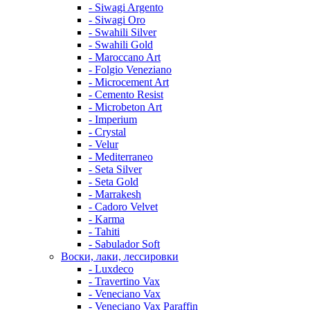
- Siwagi Argento
- Siwagi Oro
- Swahili Silver
- Swahili Gold
- Maroccano Art
- Folgio Veneziano
- Microcement Art
- Cemento Resist
- Microbeton Art
- Imperium
- Crystal
- Velur
- Mediterraneo
- Seta Silver
- Seta Gold
- Marrakesh
- Cadoro Velvet
- Karma
- Tahiti
- Sabulador Soft
Воски, лаки, лессировки
- Luxdeco
- Travertino Vax
- Veneciano Vax
- Veneciano Vax Paraffin