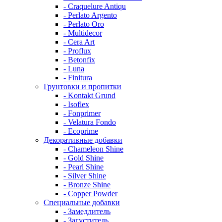
- Craquelure Antiqu
- Perlato Argento
- Perlato Oro
- Multidecor
- Cera Art
- Proflux
- Betonfix
- Luna
- Finitura
Грунтовки и пропитки
- Kontakt Grund
- Isoflex
- Fonprimer
- Velatura Fondo
- Ecoprime
Декоративные добавки
- Chameleon Shine
- Gold Shine
- Pearl Shine
- Silver Shine
- Bronze Shine
- Copper Powder
Специальные добавки
- Замедлитель
- Загуститель