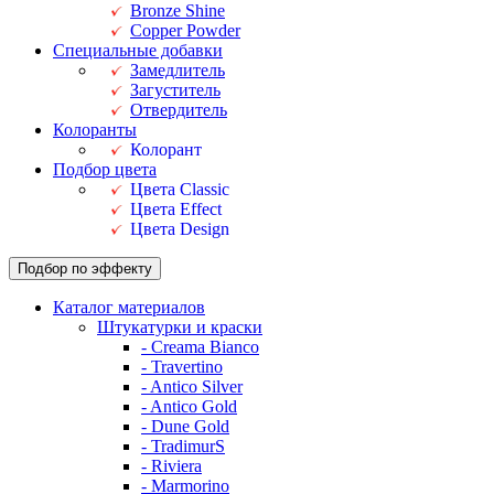
Bronze Shine
Copper Powder
Специальные добавки
Замедлитель
Загуститель
Отвердитель
Колоранты
Колорант
Подбор цвета
Цвета Classic
Цвета Effect
Цвета Design
Подбор по эффекту
Каталог материалов
Штукатурки и краски
- Creama Bianco
- Travertino
- Antico Silver
- Antico Gold
- Dune Gold
- TradimurS
- Riviera
- Marmorino